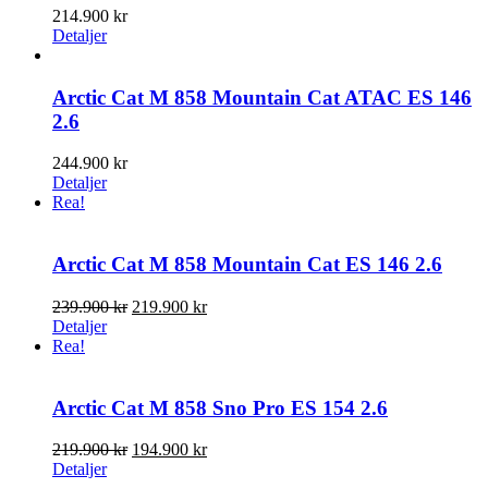
214.900
kr
Detaljer
Arctic Cat M 858 Mountain Cat ATAC ES 146
2.6
244.900
kr
Detaljer
Rea!
Arctic Cat M 858 Mountain Cat ES 146 2.6
Det
Det
239.900
kr
219.900
kr
ursprungliga
nuvarande
Detaljer
priset
priset
Rea!
var:
är:
239.900 kr.
219.900 kr.
Arctic Cat M 858 Sno Pro ES 154 2.6
Det
Det
219.900
kr
194.900
kr
ursprungliga
nuvarande
Detaljer
priset
priset