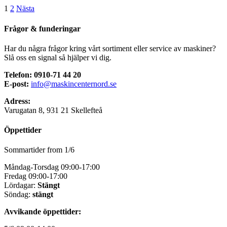
1
2
Nästa
var:
är:
219.900 kr.
194.900 kr.
Frågor & funderingar
Har du några frågor kring vårt sortiment eller service av maskiner?
Slå oss en signal så hjälper vi dig.
Telefon: 0910-71 44 20
E-post:
info@maskincenternord.se
Adress:
Varugatan 8, 931 21 Skellefteå
Öppettider
Sommartider from 1/6
Måndag-Torsdag 09:00-17:00
Fredag 09:00-17:00
Lördagar:
Stängt
Söndag:
stängt
Avvikande öppettider: