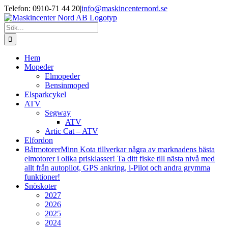
Fortsätt
Facebook
Instagram
Telefon: 0910-71 44 20
|
info@maskincenternord.se
till
innehållet
Sök
efter:
Hem
Mopeder
Elmopeder
Bensinmoped
Elsparkcykel
ATV
Segway
ATV
Artic Cat – ATV
Elfordon
Båtmotorer
Minn Kota tillverkar några av marknadens bästa
elmotorer i olika prisklasser! Ta ditt fiske till nästa nivå med
allt från autopilot, GPS ankring, i-Pilot och andra grymma
funktioner!
Snöskoter
2027
2026
2025
2024