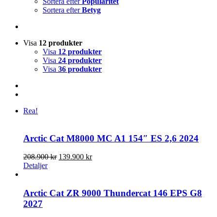
Sortera efter
Popularitet
Sortera efter
Betyg
Visa
12 produkter
Visa
12 produkter
Visa
24 produkter
Visa
36 produkter
Rea!
Arctic Cat M8000 MC A1 154″ ES 2,6 2024
Det
Det
208.900
kr
139.900
kr
ursprungliga
nuvarande
Detaljer
priset
priset
var:
är:
208.900 kr.
139.900 kr.
Arctic Cat ZR 9000 Thundercat 146 EPS G8
2027