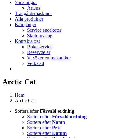
Snöslungor
Ariens
Trädgårdsmaskiner
Alla produkter
Kampanjer
Service snöskoter
Skoterns dag
Kontakta oss
Boka service
Reservdelar
Vi söker en mekaniker
Verkstad
Arctic Cat
Hem
Arctic Cat
Sortera efter
Förvald ordning
Sortera efter
Förvald ordning
Sortera efter
Namn
Sortera efter
Pris
Sortera efter
Datum