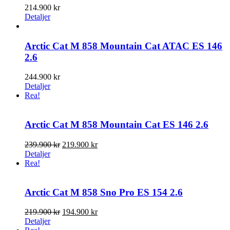
214.900
kr
Detaljer
Arctic Cat M 858 Mountain Cat ATAC ES 146
2.6
244.900
kr
Detaljer
Rea!
Arctic Cat M 858 Mountain Cat ES 146 2.6
Det
Det
239.900
kr
219.900
kr
ursprungliga
nuvarande
Detaljer
priset
priset
Rea!
var:
är:
239.900 kr.
219.900 kr.
Arctic Cat M 858 Sno Pro ES 154 2.6
Det
Det
219.900
kr
194.900
kr
ursprungliga
nuvarande
Detaljer
priset
priset