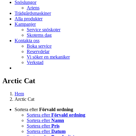
Snöslungor
Ariens
Trädgårdsmaskiner
Alla produkter
Kampanjer
Service snöskoter
Skoterns dag
Kontakta oss
Boka service
Reservdelar
Vi söker en mekaniker
Verkstad
Arctic Cat
Hem
Arctic Cat
Sortera efter
Förvald ordning
Sortera efter
Förvald ordning
Sortera efter
Namn
Sortera efter
Pris
Sortera efter
Datum