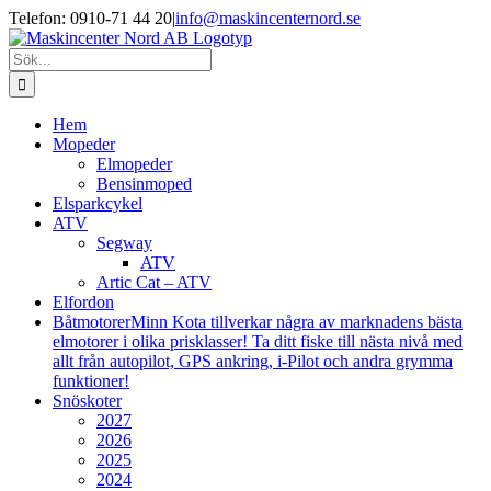
Fortsätt
Facebook
Instagram
Telefon: 0910-71 44 20
|
info@maskincenternord.se
till
innehållet
Sök
efter:
Hem
Mopeder
Elmopeder
Bensinmoped
Elsparkcykel
ATV
Segway
ATV
Artic Cat – ATV
Elfordon
Båtmotorer
Minn Kota tillverkar några av marknadens bästa
elmotorer i olika prisklasser! Ta ditt fiske till nästa nivå med
allt från autopilot, GPS ankring, i-Pilot och andra grymma
funktioner!
Snöskoter
2027
2026
2025
2024