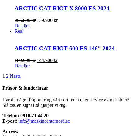
188.895 kr.
159.900 kr.
ARCTIC CAT RIOT X 8000 ES 2024
Det
Det
205.895
kr
139.900
kr
ursprungliga
nuvarande
Detaljer
priset
priset
Rea!
var:
är:
205.895 kr.
139.900 kr.
ARCTIC CAT RIOT 600 ES 146″ 2024
Det
Det
189.900
kr
144.900
kr
ursprungliga
nuvarande
Detaljer
priset
priset
1
2
Nästa
var:
är:
189.900 kr.
144.900 kr.
Frågor & funderingar
Har du några frågor kring vårt sortiment eller service av maskiner?
Slå oss en signal så hjälper vi dig.
Telefon: 0910-71 44 20
E-post:
info@maskincenternord.se
Adress: