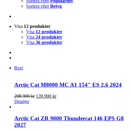
Sortera efter
Popularitet
Sortera efter
Betyg
Visa
12 produkter
Visa
12 produkter
Visa
24 produkter
Visa
36 produkter
Rea!
Arctic Cat M8000 MC A1 154″ ES 2,6 2024
Det
Det
208.900
kr
139.900
kr
ursprungliga
nuvarande
Detaljer
priset
priset
var:
är:
208.900 kr.
139.900 kr.
Arctic Cat ZR 9000 Thundercat 146 EPS G8
2027