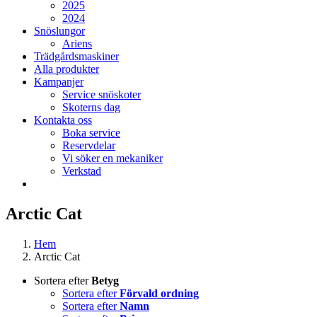
2025
2024
Snöslungor
Ariens
Trädgårdsmaskiner
Alla produkter
Kampanjer
Service snöskoter
Skoterns dag
Kontakta oss
Boka service
Reservdelar
Vi söker en mekaniker
Verkstad
Arctic Cat
Hem
Arctic Cat
Sortera efter
Betyg
Sortera efter
Förvald ordning
Sortera efter
Namn