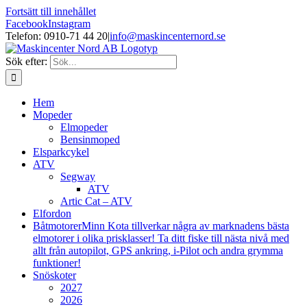
Fortsätt till innehållet
Facebook
Instagram
Telefon: 0910-71 44 20
|
info@maskincenternord.se
Sök efter:
Hem
Mopeder
Elmopeder
Bensinmoped
Elsparkcykel
ATV
Segway
ATV
Artic Cat – ATV
Elfordon
Båtmotorer
Minn Kota tillverkar några av marknadens bästa
elmotorer i olika prisklasser! Ta ditt fiske till nästa nivå med
allt från autopilot, GPS ankring, i-Pilot och andra grymma
funktioner!
Snöskoter
2027
2026