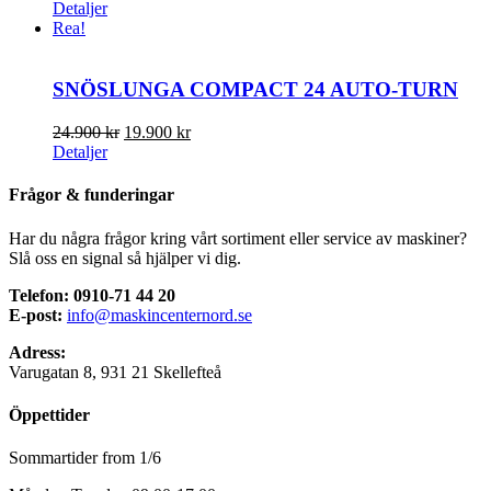
Detaljer
Rea!
SNÖSLUNGA COMPACT 24 AUTO-TURN
Det
Det
24.900
kr
19.900
kr
ursprungliga
nuvarande
Detaljer
priset
priset
var:
är:
Frågor & funderingar
24.900 kr.
19.900 kr.
Har du några frågor kring vårt sortiment eller service av maskiner?
Slå oss en signal så hjälper vi dig.
Telefon: 0910-71 44 20
E-post:
info@maskincenternord.se
Adress:
Varugatan 8, 931 21 Skellefteå
Öppettider
Sommartider from 1/6