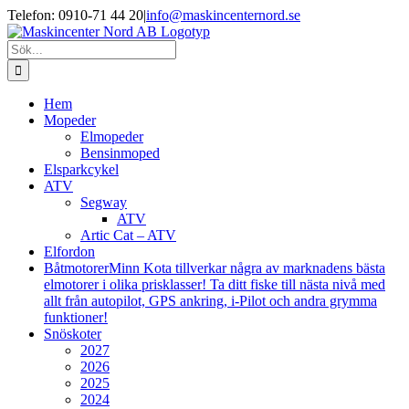
Fortsätt
Facebook
Instagram
Telefon: 0910-71 44 20
|
info@maskincenternord.se
till
innehållet
Sök
efter:
Hem
Mopeder
Elmopeder
Bensinmoped
Elsparkcykel
ATV
Segway
ATV
Artic Cat – ATV
Elfordon
Båtmotorer
Minn Kota tillverkar några av marknadens bästa
elmotorer i olika prisklasser! Ta ditt fiske till nästa nivå med
allt från autopilot, GPS ankring, i-Pilot och andra grymma
funktioner!
Snöskoter
2027
2026
2025
2024