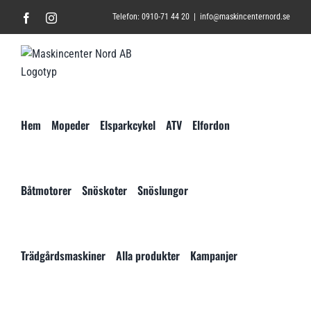
Fortsätt
Facebook
Instagram
Telefon: 0910-71 44 20
|
info@maskincenternord.se
till
innehållet
Hem
Mopeder
Elsparkcykel
ATV
Elfordon
Båtmotorer
Snöskoter
Snöslungor
Trädgårdsmaskiner
Alla produkter
Kampanjer