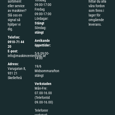
Torsdag
sortiment
hittar du alla
09:00-17:00
eller service
våra fordon
Fredag
av maskiner?
som finns i
09:00-17:00
Slå oss en
lager för
Lördagar:
signal så
omgående
Stängt
hjälper vi
leverans.
Söndag:
dig.
stängt
Telefon:
Avvikande
0910-71 44
öppettider:
20
E-post:
5/6 09:00-
info@maskincenternord.se
14:00
Adress:
19/6
Varugatan 8,
Midsommarafton
931 21
stängt
Skellefteå
Verkstaden
Mån-Fre:
07.00-16.00
(Telefontid
09.00-16.00)
Telefonnr