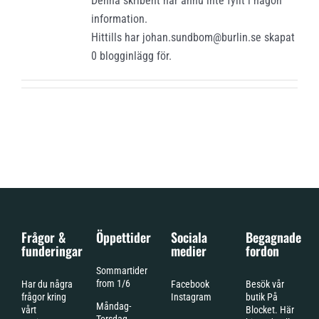
Denna skribent har ännu inte fyllt i någon
information.
Hittills har johan.sundbom@burlin.se skapat
0 blogginlägg för.
Frågor &
Öppettider
Sociala
Begagnade
funderingar
medier
fordon
Sommartider
from 1/6
Har du några
Facebook
Besök vår
frågor kring
Instagram
butik På
Måndag-
vårt
Blocket. Här