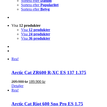
Sortera efter
Datum
Sortera efter
Popularitet
Sortera efter
Betyg
Visa
12 produkter
Visa
12 produkter
Visa
24 produkter
Visa
36 produkter
Rea!
Arctic Cat ZR600 R-XC ES 137 1.375
Det
Det
209.900
kr
189.900
kr
ursprungliga
nuvarande
Detaljer
priset
priset
Rea!
var:
är:
209.900 kr.
189.900 kr.
Arctic Cat Riot 600 Sno Pro ES 1.75