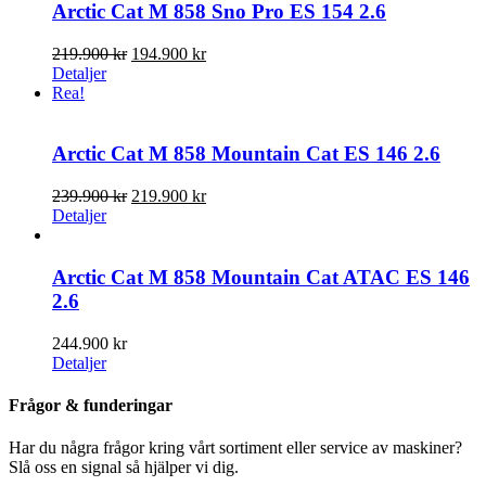
Arctic Cat M 858 Sno Pro ES 154 2.6
Det
Det
219.900
kr
194.900
kr
ursprungliga
nuvarande
Detaljer
priset
priset
Rea!
var:
är:
219.900 kr.
194.900 kr.
Arctic Cat M 858 Mountain Cat ES 146 2.6
Det
Det
239.900
kr
219.900
kr
ursprungliga
nuvarande
Detaljer
priset
priset
var:
är:
239.900 kr.
219.900 kr.
Arctic Cat M 858 Mountain Cat ATAC ES 146
2.6
244.900
kr
Detaljer
Frågor & funderingar
Har du några frågor kring vårt sortiment eller service av maskiner?
Slå oss en signal så hjälper vi dig.