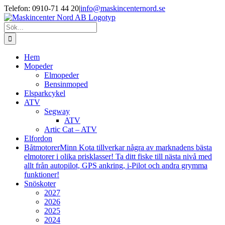
Fortsätt
Facebook
Instagram
Telefon: 0910-71 44 20
|
info@maskincenternord.se
till
innehållet
Sök
efter:
Hem
Mopeder
Elmopeder
Bensinmoped
Elsparkcykel
ATV
Segway
ATV
Artic Cat – ATV
Elfordon
Båtmotorer
Minn Kota tillverkar några av marknadens bästa
elmotorer i olika prisklasser! Ta ditt fiske till nästa nivå med
allt från autopilot, GPS ankring, i-Pilot och andra grymma
funktioner!
Snöskoter
2027
2026
2025
2024