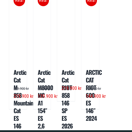
Rea!
Rea!
Rea!
Arctic
Arctic
Arctic
ARCTIC
Cat
Cat
Cat
CAT
M
M8000
RIOT
RIOT
219.900
kr
239.900
kr
208.900
kr
189.900
kr
858
MC
858
600
Det
Det
Det
Det
Det
Det
219.900
kr
139.900
kr
144.900
kr
Mountain
A1
146
ES
ursprungliga
nuvarande
ursprungliga
nuvarande
ursprungliga
nuvarande
Cat
154″
SP
146″
priset
priset
priset
priset
priset
priset
ES
ES
ES
2024
var:
är:
var:
är:
var:
är:
146
2,6
2026
239.900 kr.
219.900 kr.
208.900 kr.
139.900 kr.
189.900 kr.
144.900 kr.