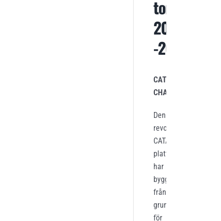
tom
20/3
-26
CATALYST
CHASSI
Den
revolutionerande
CATALYST
–
plattformen
har
byggts
från
grunden
för