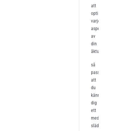
att
optimera
varje
aspekt
av
din
åktur
,
så
pass
att
du
känner
dig
ett
med
släden
.