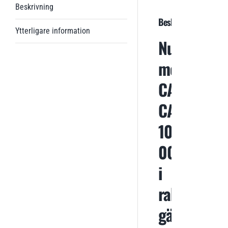
Beskrivning
Beskrivning
Ytterligare information
Nu
med
CAT
CASH!
10
000kr
i
rabatt
gäller