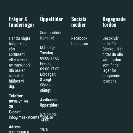
2.6
2024
Frågor &
Öppettider
Sociala
Begagnade
funderingar
medier
fordon
Sommartider
from 1/6
Har du några
Facebook
Besök vår
frågor kring
Instagram
butik På
Måndag-
vårt
Blocket. Här
Torsdag
sortiment
hittar du alla
09:00-17:00
eller service
våra fordon
Fredag
av maskiner?
som finns i
09:00-17:00
Slå oss en
lager för
Lördagar:
signal så
omgående
Stängt
hjälper vi
leverans.
Söndag:
dig.
stängt
Telefon:
Avvikande
0910-71 44
öppettider:
20
E-post:
5/6 09:00-
info@maskincenternord.se
14:00
Adress:
19/6
Varugatan 8,