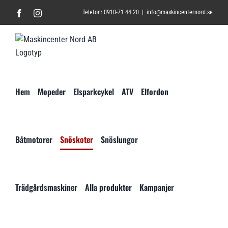
Fortsätt
Facebook
Instagram
Telefon: 0910-71 44 20
|
info@maskincenternord.se
till
innehållet
Hem
Mopeder
Elsparkcykel
ATV
Elfordon
Båtmotorer
Snöskoter
Snöslungor
Trädgårdsmaskiner
Alla produkter
Kampanjer