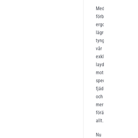
Med
förbättrad
ergonomi
,
lägre
tyngdpunkt
,
vår
exklusiva
laydown
–
motordesign
,
specialkalibrerad
fjädring
och
mer
förändras
allt
.
Nu