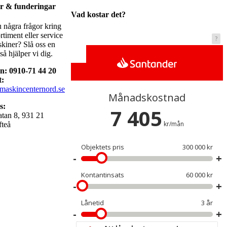
r & funderingar
Vad kostar det?
 några frågor kring
ortiment eller service
kiner? Slå oss en
så hjälper vi dig.
on: 0910-71 44 20
t:
maskincenternord.se
s:
tan 8, 931 21
fteå