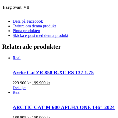
Färg
Svart, VIt
Dela på Facebook
Twittra om denna produkt
Pinna produkten
Skicka e-post med denna produkt
Relaterade produkter
Rea!
Arctic Cat ZR 858 R-XC ES 137 1.75
Det
Det
229.900
kr
199.900
kr
ursprungliga
nuvarande
Detaljer
priset
priset
Rea!
var:
är:
229.900 kr.
199.900 kr.
ARCTIC CAT M 600 APLHA ONE 146″ 2024
Det
Det
188.895
kr
159.900
kr