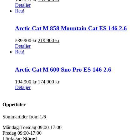
ursprungliga
nuvarande
Detaljer
priset
priset
Rea!
var:
är:
188.895 kr.
159.900 kr.
Arctic Cat M 858 Mountain Cat ES 146 2.6
Det
Det
239.900
kr
219.900
kr
ursprungliga
nuvarande
Detaljer
priset
priset
Rea!
var:
är:
239.900 kr.
219.900 kr.
Arctic Cat M 600 Sno Pro ES 146 2.6
Det
Det
194.900
kr
174.900
kr
ursprungliga
nuvarande
Detaljer
priset
priset
var:
är:
194.900 kr.
174.900 kr.
Öppettider
Sommartider from 1/6
Måndag-Torsdag 09:00-17:00
Fredag 09:00-17:00
Lördagar:
Stängt