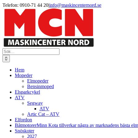
Fortsätt
Facebook
Instagram
Telefon: 0910-71 44 20
|
info@maskincenternord.se
till
innehållet
Sök
efter:
Hem
Mopeder
Elmopeder
Bensinmoped
Elsparkcykel
ATV
Segway
ATV
Artic Cat – ATV
Elfordon
Båtmotorer
Minn Kota tillverkar några av marknadens bästa elmoto
Snöskoter
2027