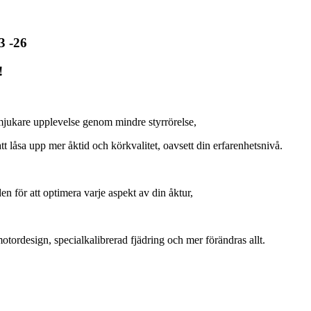
3 -26
!
mjukare
upplevelse
genom
mindre
styrrörelse
,
tt
låsa
upp
mer
åktid
och
körkvalitet
,
oavsett
din
erfarenhetsnivå
.
den
för
att
optimera
varje
aspekt
av
din
åktur
,
otordesign
,
specialkalibrerad
fjädring
och
mer
förändras
allt
.