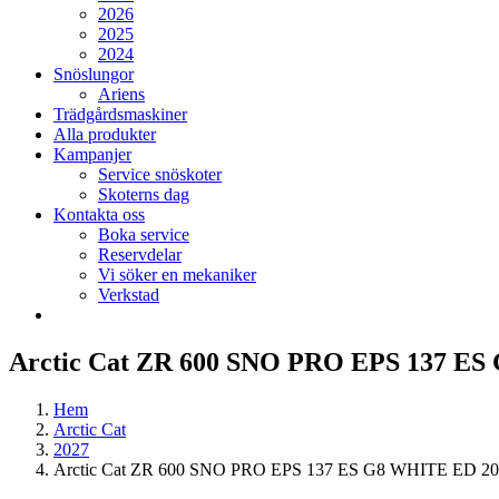
2026
2025
2024
Snöslungor
Ariens
Trädgårdsmaskiner
Alla produkter
Kampanjer
Service snöskoter
Skoterns dag
Kontakta oss
Boka service
Reservdelar
Vi söker en mekaniker
Verkstad
Arctic Cat ZR 600 SNO PRO EPS 137 E
Hem
Arctic Cat
2027
Arctic Cat ZR 600 SNO PRO EPS 137 ES G8 WHITE ED 2