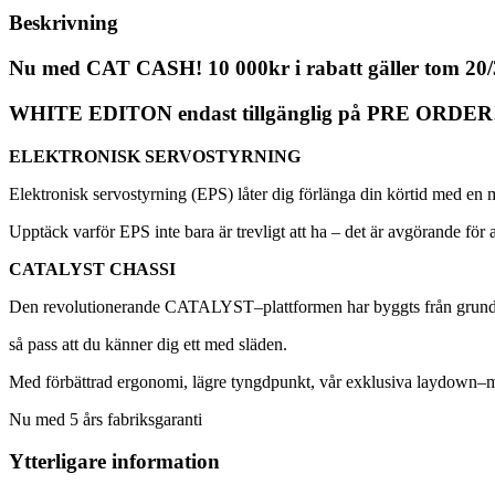
Beskrivning
Nu med CAT CASH! 10 000kr i rabatt gäller tom 20/
WHITE EDITON endast tillgänglig på PRE ORDER
ELEKTRONISK
SERVOSTYRNING
Elektronisk
servostyrning
(
EPS
)
låter
dig
förlänga
din
körtid
med
en
Upptäck
varför
EPS
inte
bara
är
trevligt
att
ha
–
det
är
avgörande
för
a
CATALYST CHASSI
Den
revolutionerande
CATALYST
–
plattformen
har
byggts
från
grun
så
pass
att
du
känner
dig
ett
med
släden
.
Med
förbättrad
ergonomi
,
lägre
tyngdpunkt
,
vår
exklusiva
laydown
–
m
Nu med 5 års fabriksgaranti
Ytterligare information