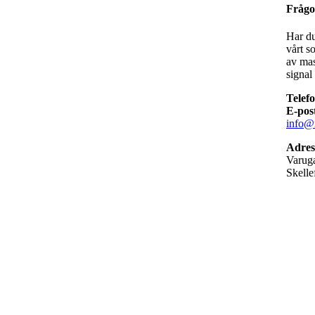
Frågo
Har du
vårt s
av mas
signal 
Telef
E-pos
info@
Adres
Varuga
Skelle