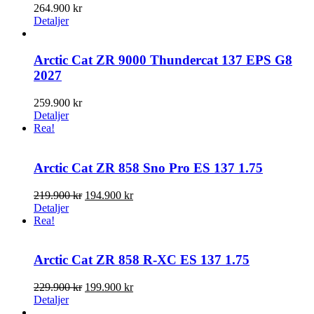
264.900
kr
Detaljer
Arctic Cat ZR 9000 Thundercat 137 EPS G8
2027
259.900
kr
Detaljer
Rea!
Arctic Cat ZR 858 Sno Pro ES 137 1.75
Det
Det
219.900
kr
194.900
kr
ursprungliga
nuvarande
Detaljer
priset
priset
Rea!
var:
är:
219.900 kr.
194.900 kr.
Arctic Cat ZR 858 R-XC ES 137 1.75
Det
Det
229.900
kr
199.900
kr
ursprungliga
nuvarande
Detaljer
priset
priset