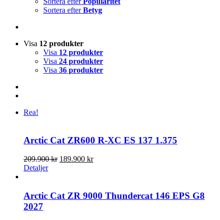
Sortera efter
Popularitet
Sortera efter
Betyg
Visa
12 produkter
Visa
12 produkter
Visa
24 produkter
Visa
36 produkter
Rea!
Arctic Cat ZR600 R-XC ES 137 1.375
Det
Det
209.900
kr
189.900
kr
ursprungliga
nuvarande
Detaljer
priset
priset
var:
är:
209.900 kr.
189.900 kr.
Arctic Cat ZR 9000 Thundercat 146 EPS G8
2027