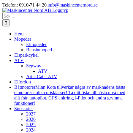
Fortsätt
Facebook
Instagram
Telefon: 0910-71 44 20
|
info@maskincenternord.se
till
innehållet
Sök
efter:
Hem
Mopeder
Elmopeder
Bensinmoped
Elsparkcykel
ATV
Segway
ATV
Artic Cat – ATV
Elfordon
Båtmotorer
Minn Kota tillverkar några av marknadens bästa
elmotorer i olika prisklasser! Ta ditt fiske till nästa nivå med
allt från autopilot, GPS ankring, i-Pilot och andra grymma
funktioner!
Snöskoter
2027
2026
2025
2024