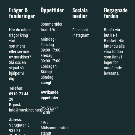
Frågor &
Öppettider
Sociala
Begagnade
funderingar
medier
fordon
Sommartider
from 1/6
Har du några
Facebook
Besök vår
frågor kring
Instagram
butik På
Måndag-
vårt
Blocket. Här
Torsdag
sortiment
hittar du alla
09:00-17:00
eller service
våra fordon
Fredag
av maskiner?
som finns i
09:00-17:00
Slå oss en
lager för
Lördagar:
signal så
omgående
Stängt
hjälper vi
leverans.
Söndag:
dig.
stängt
Telefon:
Avvikande
0910-71 44
öppettider:
20
E-post:
5/6 09:00-
info@maskincenternord.se
14:00
Adress:
19/6
Varugatan 8,
Midsommarafton
931 21
stängt