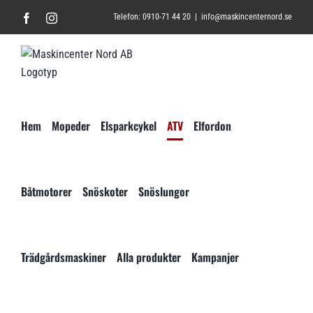
Fortsätt
Facebook
Instagram
Telefon: 0910-71 44 20
|
info@maskincenternord.se
till
innehållet
Hem
Mopeder
Elsparkcykel
ATV
Elfordon
Båtmotorer
Snöskoter
Snöslungor
Trädgårdsmaskiner
Alla produkter
Kampanjer