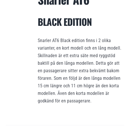
var:
är:
89.900 kr.
87.900 kr.
BLACK EDITION
Snarler AT6 Black edition finns i 2 olika
varianter, en kort modell och en lång modell.
Skillnaden är ett extra säte med ryggstöd
baktill på den långa modellen. Detta gör att
en passagerare sitter extra bekvämt bakom
föraren. Som en följd är den långa modellen
15 cm längre och 11 cm högre än den korta
modellen. Även den korta modellen är
godkänd för en passagerare.