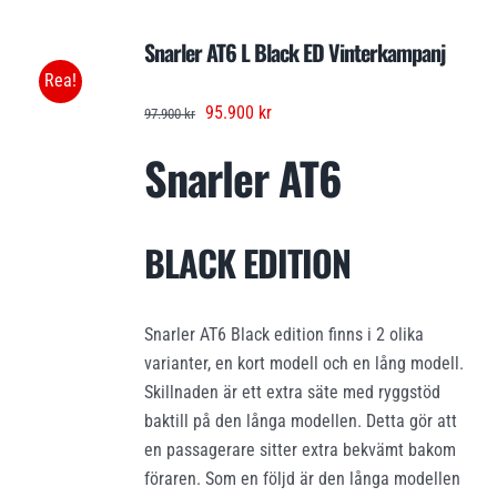
Snarler AT6 L Black ED Vinterkampanj
Rea!
Det
Det
95.900
kr
97.900
kr
ursprungliga
nuvarande
Snarler AT6
priset
priset
var:
är:
97.900 kr.
95.900 kr.
BLACK EDITION
Snarler AT6 Black edition finns i 2 olika
varianter, en kort modell och en lång modell.
Skillnaden är ett extra säte med ryggstöd
baktill på den långa modellen. Detta gör att
en passagerare sitter extra bekvämt bakom
föraren. Som en följd är den långa modellen