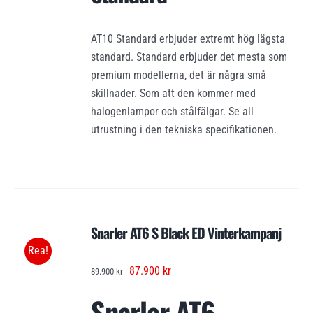
AT10 Standard erbjuder extremt hög lägsta
standard. Standard erbjuder det mesta som
premium modellerna, det är några små
skillnader. Som att den kommer med
halogenlampor och stålfälgar. Se all
utrustning i den tekniska specifikationen.
Snarler AT6 S Black ED Vinterkampanj
Rea!
Det
Det
87.900
kr
89.900
kr
ursprungliga
nuvarande
Snarler AT6
priset
priset