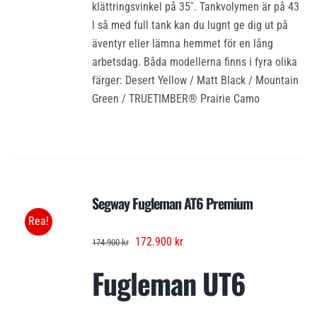
klättringsvinkel på 35˚. Tankvolymen är på 43
l så med full tank kan du lugnt ge dig ut på
äventyr eller lämna hemmet för en lång
arbetsdag. Båda modellerna finns i fyra olika
färger: Desert Yellow / Matt Black / Mountain
Green / TRUETIMBER® Prairie Camo
Segway Fugleman AT6 Premium
Rea!
Det
Det
172.900
kr
174.900
kr
ursprungliga
nuvarande
Fugleman UT6
priset
priset
var:
är:
174.900 kr.
172.900 kr.