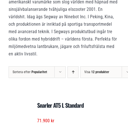
amerikanskt varumärke som slog världen med häpnad med
sinsjälvbalanserande tvåhjuliga elscooter 2001. En
världshit. Idag ägs Segway av Ninebot Inc. I Peking, Kina,
och produktionen är inriktad på sportiga transportmedel
med avancerad teknik. I Segways produktutbud ingår tre
olika fordon med hybriddrift – världens första. Perfekta för
miljömedvetna lantbrukare, jägare och friluftsfrälsta med
en aktiv livsstil.
Sortera efter
Popularitet
Visa
12 produkter
Snarler AT5 L Standard
71.900
kr